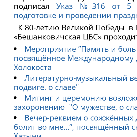
подписал
Указ №316 от 5 о
подготовке и проведении праз
К 80-летию Великой Победы в
«Бешанковичская ЦБС» проходи
Мероприятие ”Память и боль 
посвящённое Международному 
Холокоста
Литературно-музыкальный веч
подвиге, о славе"
Митинг и церемонию возложе
захоронению
"
О мужестве, о сла
Вечер-реквием о сожжённых д
болит во мне…“, посвящённый с
Хатыни