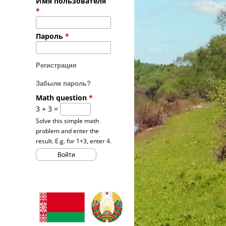
Имя пользователя
*
Пароль
*
Регистрация
Забыли пароль?
Math question
*
3 + 3 =
Solve this simple math
problem and enter the
result. E.g. for 1+3, enter 4.