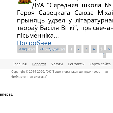
ДУА ”Сярэдняя школа № 
Героя Савецкага Саюза Міхаі
прыняць удзел у літаратурна
твораў Васіля Віткі“, прысвеч
пісьменніка...
Подробнее
« первая
‹ предыдущая
1
2
3
4
5
6
»
Страницы
Главная
Новости
Услуги
Контакты
Карта сайта
Copyright © 2014-2026, ГУК "Бешенковичская централизованная
библиотечная система"
вперед