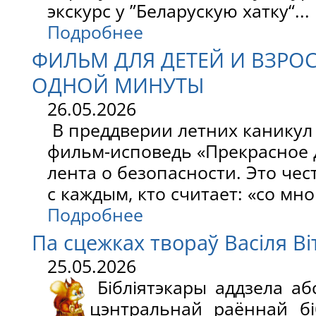
экскурс у ”Беларускую хатку“...
Подробнее
ФИЛЬМ ДЛЯ ДЕТЕЙ И ВЗРО
ОДНОЙ МИНУТЫ
26.05.2026
В преддверии летних каникул
фильм-исповедь «Прекрасное д
лента о безопасности. Это че
с каждым, кто считает: «со мно
Подробнее
Па сцежках твораў Васіля Ві
25.05.2026
Бібліятэкары аддзела аб
цэнтральнай раённай біб