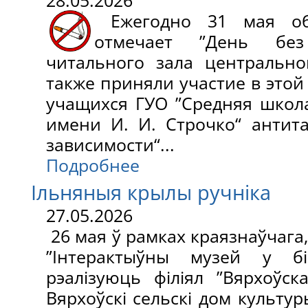
28.05.2026
Ежегодно 31 мая об
отмечает ”День без
читального зала центральн
также приняли участие в этой
учащихся ГУО ”Средняя школ
имени И. И. Строчко“ антит
зависимости“...
Подробнее
Ільняныя крылы ручніка
27.05.2026
26 мая ў рамках краязнаўчага
”Інтерактыўны музей у біб
рэалізуюць філіял ”Вярхоўска
Вярхоўскі сельскі дом культу