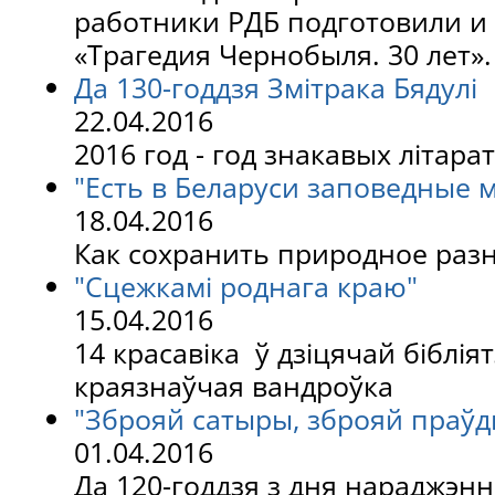
работники РДБ подготовили и
«Трагедия Чернобыля. 30 лет»
Да 130-годдзя Змітрака Бядулі
22.04.2016
2016 год - год знакавых літар
"Есть в Беларуси заповедные м
18.04.2016
Как сохранить природное раз
"Сцежкамі роднага краю"
15.04.2016
14 красавіка ў дзіцячай біблія
краязнаўчая вандроўка
"Зброяй сатыры, зброяй праўд
01.04.2016
Да 120-годдзя з дня нараджэн